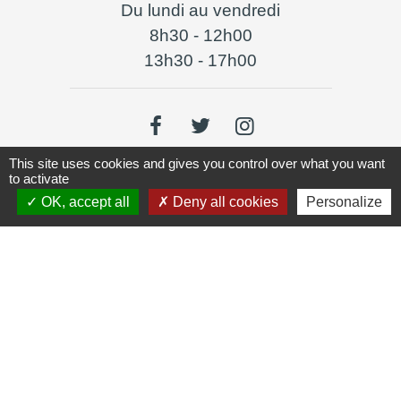
Du lundi au vendredi
8h30 - 12h00
13h30 - 17h00
This site uses cookies and gives you control over what you want
to activate
Liens
OK, accept all
Deny all cookies
Personalize
Lyon Aéroport
Jumelages
Livorno Ferraris
Mentions légales
-
Politique de confidentialité
-