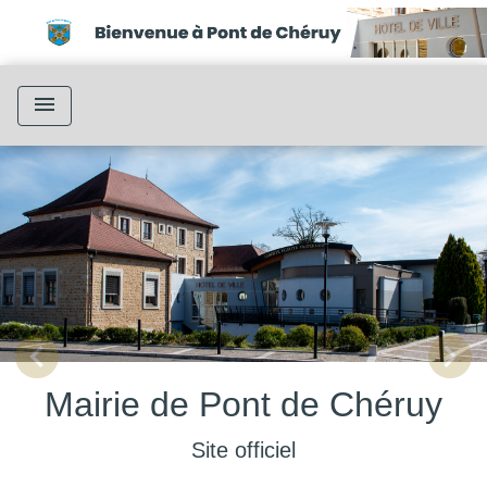
menu
chevron_left
chevron_right
Previous
Next
Mairie de Pont de Chéruy
Site officiel