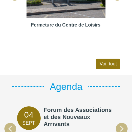
Fermeture du Centre de Loisirs
Coupure
Voir tout
Agenda
et la
Forum des Associations
04
23
et des Nouveaux
SEPT.
OCT
Arrivants