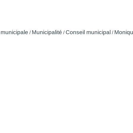
Monique RAVOUNA
 municipale
Municipalité
Conseil municipal
Moniq
/
/
/