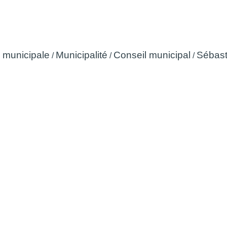
Sébastien BLACHE
 municipale
Municipalité
Conseil municipal
Sébas
/
/
/