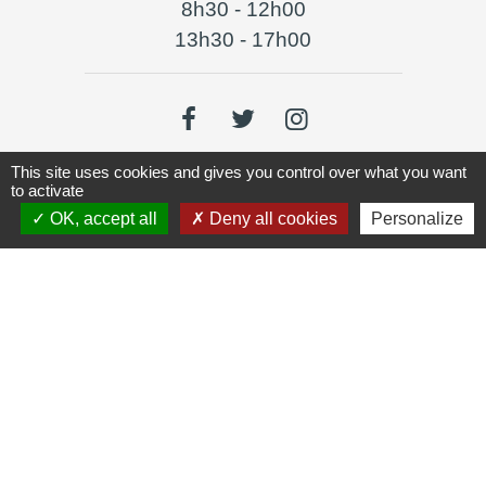
8h30 - 12h00
13h30 - 17h00
This site uses cookies and gives you control over what you want
to activate
Liens
OK, accept all
Deny all cookies
Personalize
Lyon Aéroport
Jumelages
Livorno Ferraris
Mentions légales
-
Politique de confidentialité
-
Accessibilité
-
Plan du site
-