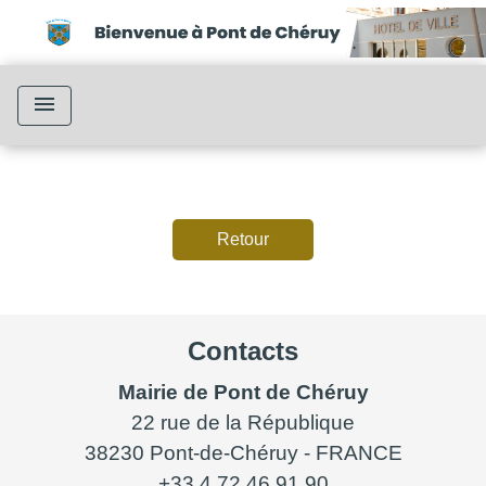
menu
Retour
Contacts
Mairie de Pont de Chéruy
22 rue de la République
38230 Pont-de-Chéruy - FRANCE
+33 4 72 46 91 90